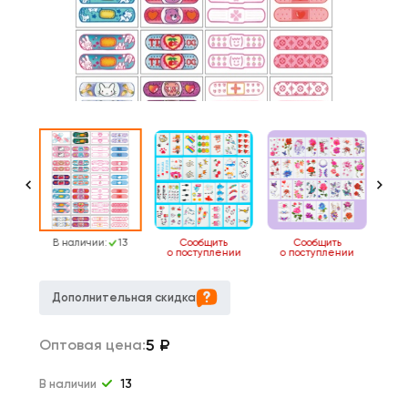
13
В наличии:
13
Сообщить
Сообщить
о поступлении
о поступлении
о 
Дополнительная скидка
5
₽
Оптовая цена:
В наличии
13