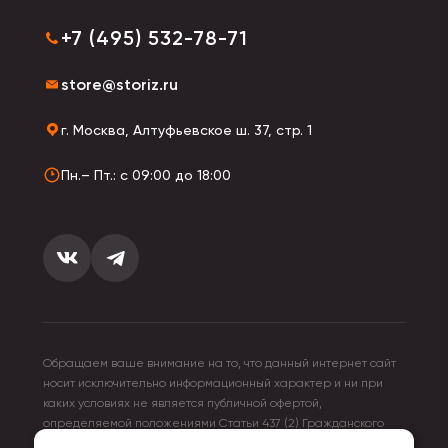
+7 (495) 532-78-71
store@storiz.ru
г. Москва, Алтуфьевское ш. 37, стр. 1
Пн.– Пт.: с 09:00 до 18:00
Обращаем ваше внимание на то, что данный интернет сайт
носит исключительно информационный характер и ни при
каких условиях не является публичной офертой,
определяемой положениями Статьи 437 (2) Гражданского
кодекса Российской Федерации. Для получения подробной