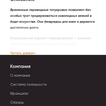
Временные переводные татуировки позволяют без
особых трат придерживаться новомодных веяний в
боди-искусстве. Они безвредны для кожи и держатся
достаточно долго.
Классический вариант «переводилок» — рисунки
металлик в виде различных персонажей,
растительных орнаментов, стилизованных
Читать далее
геометрических фигур, абстрактных узоров,
сладости. Для девочек есть тату с волшебными
Компания
единорогами, сказочными принцессами.
О компании
Флеш татуировки просты в использовании:
Система лояльности
- Отклеить картинку от защитной пленки.
Франшиза
- Перенести ее на поверхность кожи.
Обзоры