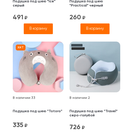
Подушка под шею "Ice"
Подушка под шею
серый
"Practical" черный
491
260
₽
₽
В корзину
В корзину
ХИТ
В наличии
:
33
В наличии
:
2
Подушка под шею "Totoro"
Подушка под шею "Travel"
серо-голубой
335
₽
726
₽