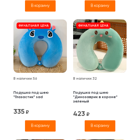
В корзину
В корзину
ФИНАЛЬНАЯ ЦЕНА
ФИНАЛЬНАЯ ЦЕНА
В наличии
:
56
В наличии
:
32
Подушка под шею
Подушка под шею
"Глазастик" sad
"Динозаврик в короне"
зеленый
335
₽
423
₽
В корзину
В корзину