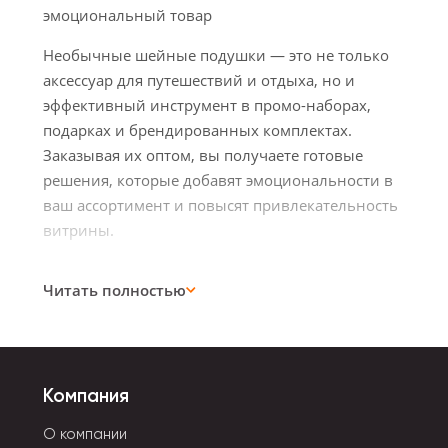
эмоциональный товар
Необычные шейные подушки — это не только
аксессуар для путешествий и отдыха, но и
эффективный инструмент в промо-наборах,
подарках и брендированных комплектах.
Заказывая их оптом, вы получаете готовые
решения, которые добавят эмоциональности в
ваш ассортимент и повысят привлекательность
витрины.
Читать полностью
Универсальный подарок и travel-аксессуар
Подушки под шею востребованы в любое время
года. Идеально подходят для офисных
Компания
подарков, корпоративных мероприятий, акций
в ТРЦ, онлайн-розыгрышей и розничной
О компании
выкладки. Используются в поездках, на отдыхе,