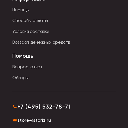
подогнан под разные типы устройств.
Помощь
Наушники в виде кошачьих ушек имеют
светодиодную подсветку и являются
Способы оплаты
беспроводной моделью с Bluetooth
Условия доставки
соединением. Встроенный плеер позволяют
слушать музыку в любом удобном месте.
Возврат денежных средств
Модели с микрофоном на молнии
предотвращают спутывание проводов.
Помощь
Вопрос-ответ
Обзоры
+7 (495) 532-78-71
store@storiz.ru