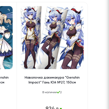
nshin
Наволочка дакимакура "Genshin
0см
Impact" Гань Юй №27, 150см
В наличии
2
924
₽