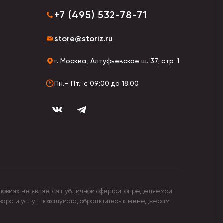
+7 (495) 532-78-71
store@storiz.ru
г. Москва, Алтуфьевское ш. 37, стр. 1
Пн.– Пт.: с 09:00 до 18:00
й.
тавляются в защитной упаковке, удобной для
ловиях не является публичной офертой, определяемой
овара и услуг, пожалуйста, обращайтесь к менеджерам