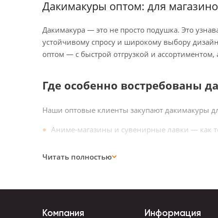
Дакимакуры оптом: для магазино
Дакимакура — это не просто подушка. Это узна
устойчивому спросу и широкому выбору дизайн
оптом — с быстрой отгрузкой и ассортиментом
Где особенно востребованы 
Наши оптовые клиенты закупают дакимакуры дл
Аниме-магазины и сувенирные лавки — как т
Интернет-магазины и маркетплейсы — попул
Читать полностью
Организаторы фестивалей и тематических мер
Кейтеринг и гик-мерч-наборы — как необыч
Рекламные и промо-агентства — для кастом
Компания
Информация