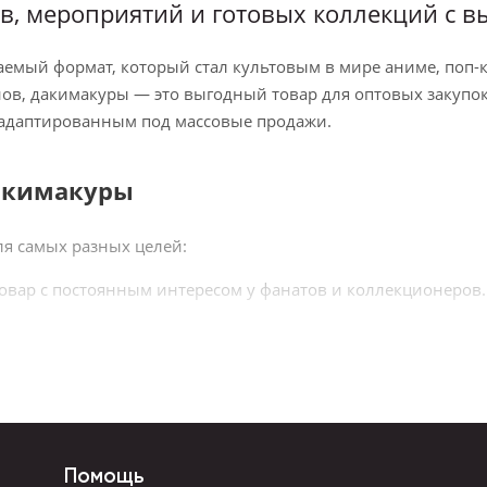
в, мероприятий и готовых коллекций с в
ваемый формат, который стал культовым в мире аниме, поп
ов, дакимакуры — это выгодный товар для оптовых закупо
, адаптированным под массовые продажи.
дакимакуры
я самых разных целей:
овар с постоянным интересом у фанатов и коллекционеров.
ярный формат для онлайн-продаж с предсказуемым спросом
оприятий — для продажи на стендах и в рамках мерча.
ный и запоминающийся элемент брендированных подарков.
ных решений и брендированной продукции.
Помощь