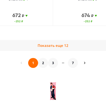
672
674
₽
₽
-252 ₽
-252 ₽
Показать еще 12
1
2
3
7