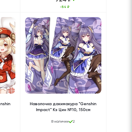
-84 ₽
nshin
Наволочка дакимакура "Genshin
Impact" Кэ Цин №10, 150см
В наличии
2