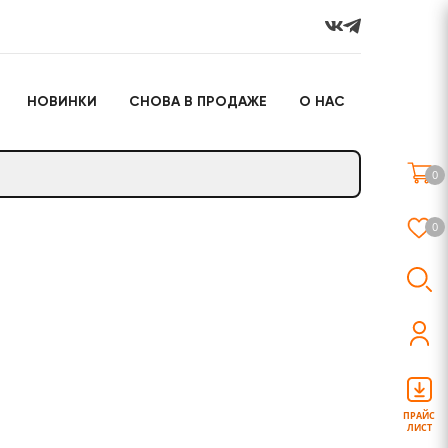
НОВИНКИ
СНОВА В ПРОДАЖЕ
О НАС
го
Настольные игры
Подарочные наборы
(игрушки)
0
Слайм
0
о
Настольные игры
Подарочные наборы
(игрушки)
ПРАЙС
ЛИСТ
Слайм