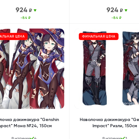
924
924
₽
₽
-84 ₽
-84 ₽
АЛЬНАЯ ЦЕНА
ФИНАЛЬНАЯ ЦЕНА
лочка дакимакура "Genshin
Наволочка дакимакура "Ge
mpact" Мона №24, 150см
Impact" Ризли, 150см
В наличии
4
В наличии
3