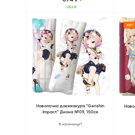
-252 ₽
ХИТ
Наволочка дакимакура "Genshin
Наво
Impact" Диона №09, 150см
В наличии
1