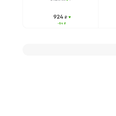
924
₽
-84 ₽