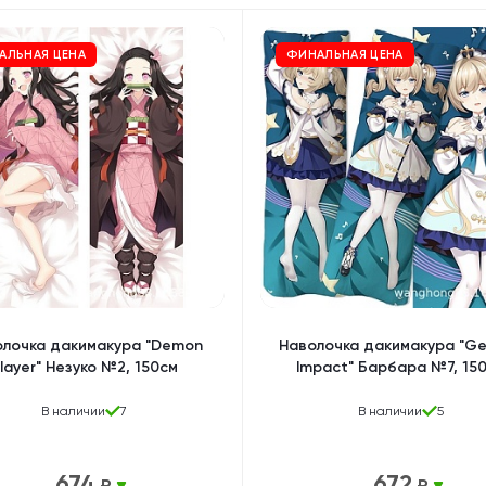
Дакимакуры
Мягкие игрушки
Декоративные подушки
АЛЬНАЯ ЦЕНА
ФИНАЛЬНАЯ ЦЕНА
олочка дакимакура "Demon
Наволочка дакимакура "Ge
layer" Незуко №2, 150см
Impact" Барбара №7, 15
В наличии
7
В наличии
5
674
672
₽
₽