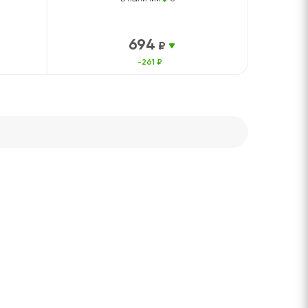
694
₽
-261 ₽