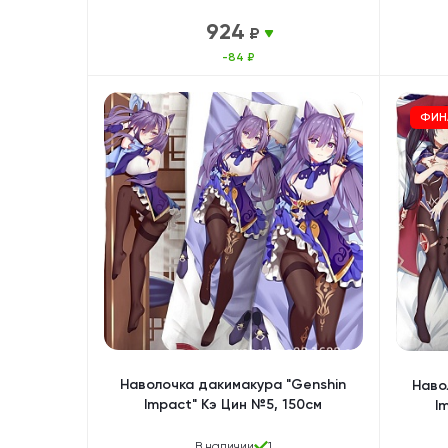
924
₽
-84 ₽
ФИН
Наволочка дакимакура "Genshin
Наво
Impact" Кэ Цин №5, 150см
I
В наличии
1