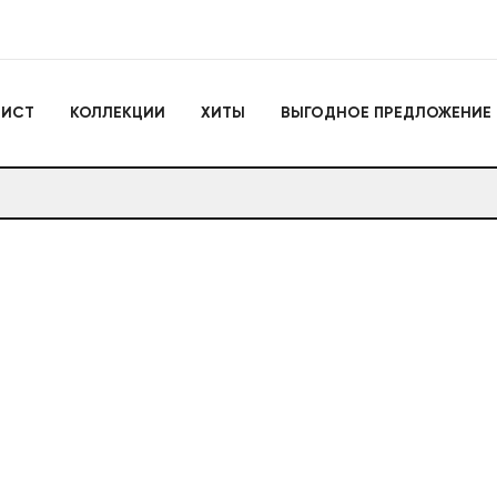
Игрушки
ЛИСТ
КОЛЛЕКЦИИ
ХИТЫ
ВЫГОДНОЕ ПРЕДЛОЖЕНИЕ
Actiontoys
Игрушки для активно
отдыха
Антистрессы
Конструкторы
Головоломки
Мягкие брелоки
Дакимакуры
Мягкие игрушки
Декоративные подушки
Игрушки
Actiontoys
Игрушки для активног
отдыха
Антистрессы
Конструкторы
Головоломки
Мягкие брелоки