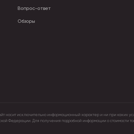
Вопрос-ответ
лассики до кастомных дизайнов
Обзоры
ичных форматах:
 и другие.
, мемы, оригинальный арт.
ниями на каждой стороне.
в приоритете.
ых заказов — для мероприятий и корпоративных коллекци
ней, устойчивы к износу, не теряют цвет при стирке и пос
айт носит исключительно информационный характер и ни при каких ус
йской Федерации. Для получения подробной информации о стоимости т
ас