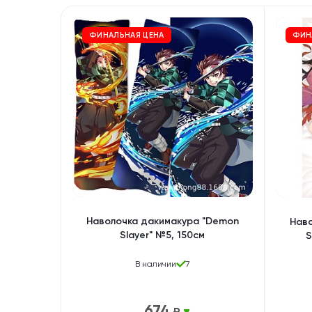
ФИНАЛЬНАЯ ЦЕНА
ФИН
Наволочка дакимакура "Demon
Нав
Slayer" №5, 150см
S
В наличии
7
674
₽