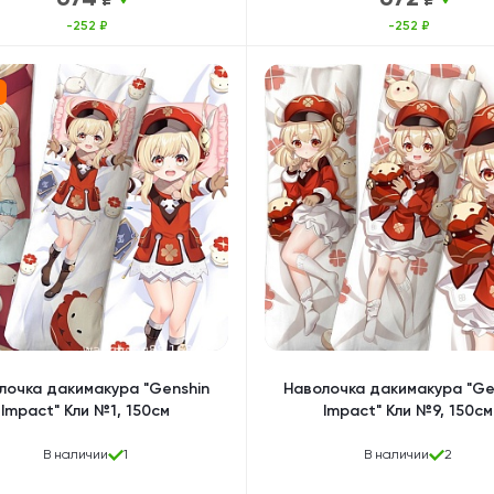
-252 ₽
-252 ₽
лочка дакимакура "Genshin
Наволочка дакимакура "Ge
Impact" Кли №1, 150см
Impact" Кли №9, 150см
В наличии
1
В наличии
2