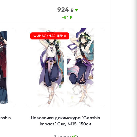
924
₽
-84 ₽
ФИНАЛЬНАЯ ЦЕНА
nshin
Наволочка дакимакура "Genshin
Impact" Сяо, №15, 150см
В наличии
6