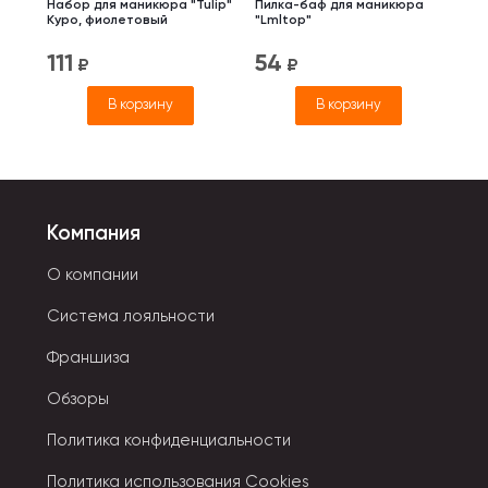
Набор для маникюра "Tulip"
Пилка-баф для маникюра
Куро, фиолетовый
"Lmltop"
111
54
₽
₽
В корзину
В корзину
Компания
О компании
Система лояльности
Франшиза
Обзоры
Политика конфиденциальности
Политика использования Cookies