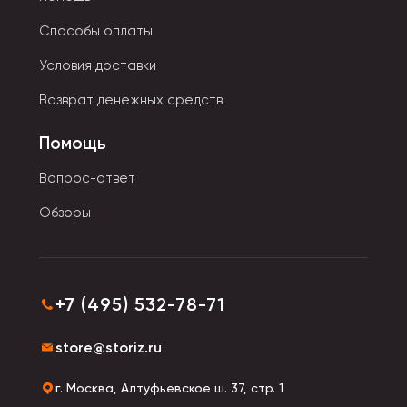
Брендирование – нанесение логотипов и
Способы оплаты
изображений для рекламы и корпоративных
Условия доставки
целей.
Возврат денежных средств
Разнообразие материалов – керамика, стекло,
металл, пластик для различных сегментов
Помощь
рынка.
Вопрос-ответ
Гибкие условия – скидки на крупные заказы,
Обзоры
персональные предложения для постоянных
клиентов.
Преимущества работы с нами
+7 (495) 532-78-71
Широкий ассортимент – различные модели
store@storiz.ru
кружек для любых задач.
Гарантия качества – надежные материалы,
г. Москва, Алтуфьевское ш. 37, стр. 1