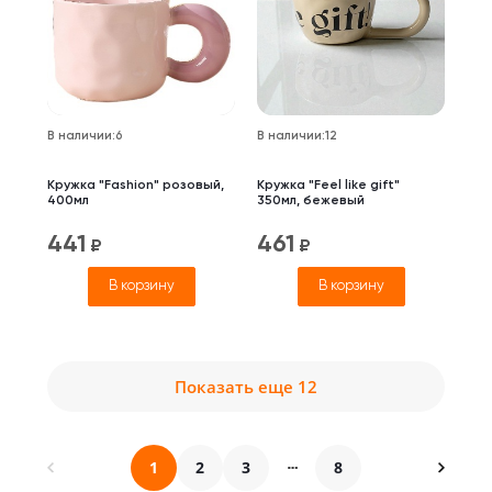
В наличии
:
6
В наличии
:
12
Кружка "Fashion" розовый,
Кружка "Feel like gift"
400мл
350мл, бежевый
441
461
₽
₽
В корзину
В корзину
Показать еще 12
1
2
3
8