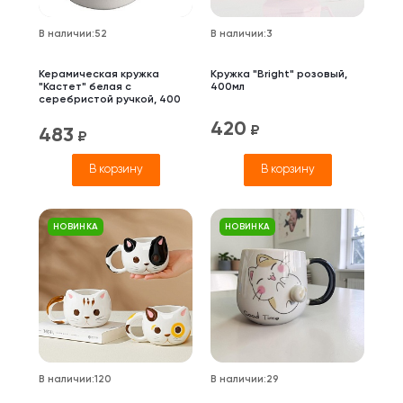
В наличии
:
52
В наличии
:
3
Керамическая кружка
Кружка "Bright" розовый,
"Кастет" белая с
400мл
серебристой ручкой, 400
мл
420
₽
483
₽
В корзину
В корзину
НОВИНКА
НОВИНКА
В наличии
:
120
В наличии
:
29