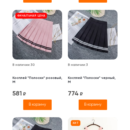
ФИНАЛЬНАЯ ЦЕНА
В наличии
:
30
В наличии
:
3
Косплей "Полоски" розовый,
Косплей "Полоски" черный,
М
M
581
774
₽
₽
В корзину
В корзину
ХИТ