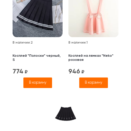
В наличии
:
2
В наличии
:
1
Косплей "Полоски" черный,
Косплей на лямках "Neko"
S
розовая
774
946
₽
₽
В корзину
В корзину