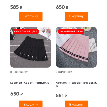
585
650
₽
₽
В корзину
В корзину
ФИНАЛЬНАЯ ЦЕНА
ФИНАЛЬНАЯ ЦЕНА
В наличии
:
19
В наличии
:
41
Косплей "Крест" черные, S
Косплей "Полоски" розовый,
S
650
₽
581
₽
В корзину
В корзину