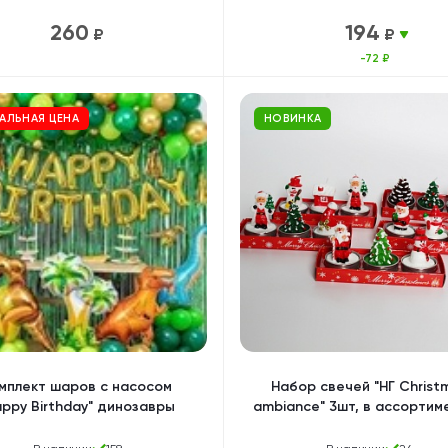
260
194
₽
₽
-72 ₽
АЛЬНАЯ ЦЕНА
НОВИНКА
мплект шаров с насосом
Набор свечей "НГ Christ
appy Birthday" динозавры
ambiance" 3шт, в ассортим
набор