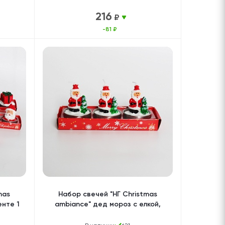
216
₽
-81 ₽
mas
Набор свечей "НГ Christmas
енте 1
ambiance" дед мороз с елкой,
3шт