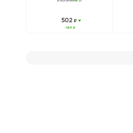
В наличии
51
502
₽
-189 ₽