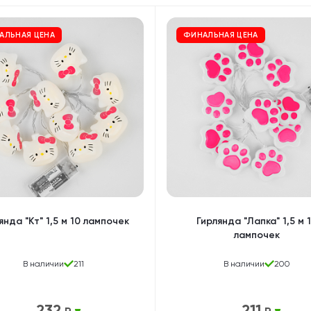
Дакимакуры
Мягкие игрушки
Декоративные подушки
АЛЬНАЯ ЦЕНА
ФИНАЛЬНАЯ ЦЕНА
янда "Кт" 1,5 м 10 лампочек
Гирлянда "Лапка" 1,5 м 
лампочек
В наличии
211
В наличии
200
232
211