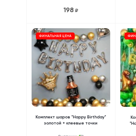
198
₽
ФИНАЛЬНАЯ ЦЕНА
ФИН
Комплект шаров "Happy Birthday"
Ко
золотой + клеевые точки
"H