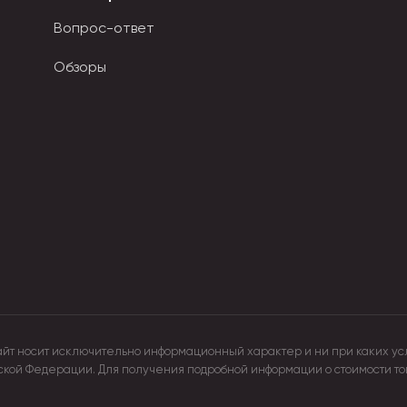
тличным дополнением к любому интерьеру.
Вопрос-ответ
 для оптовых клиентов
Обзоры
овия при покупке от минимального объёма.
тправка под сезонный спрос.
аем ваш товар узнаваемым.
него и свадебного до универсального праздничного декора.
зон и формат мероприятий.
айт носит исключительно информационный характер и ни при каких ус
оизводители, сертификаты.
йской Федерации. Для получения подробной информации о стоимости т
аказчиков.