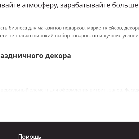
авайте атмосферу, зарабатывайте больше
ь бизнеса для магазинов подарков, маркетплейсов, декорат
ете не только широкий выбор товаров, но и лучшие услов
раздничного декора
ерсальный элемент для оформления витрин, залов, фасадо
ных неоновых решений.
ар в сезон праздников, свадеб, романтических и тематиче
Помощь