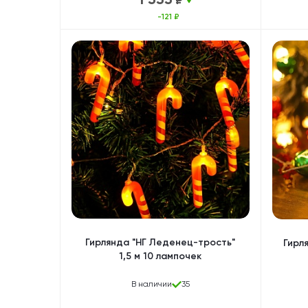
₽
-121 ₽
Гирлянда "НГ Леденец-трость"
Гирл
1,5 м 10 лампочек
В наличии
35