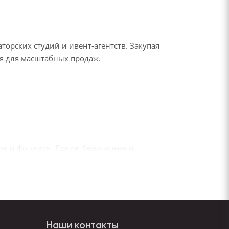
орских студий и ивент-агентств. Закупая
ия для масштабных продаж.
в и фото-зон. Яркие, безопасные и
ских мероприятий. Стильная упаковка,
Наши контакты