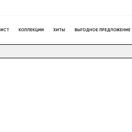
Игрушки
ЛИСТ
КОЛЛЕКЦИИ
ХИТЫ
ВЫГОДНОЕ ПРЕДЛОЖЕНИЕ
Actiontoys
Игрушки для активно
отдыха
Антистрессы
Конструкторы
Головоломки
Мягкие брелоки
Дакимакуры
Мягкие игрушки
Декоративные подушки
Игрушки
Actiontoys
Игрушки для активног
отдыха
Антистрессы
Конструкторы
Головоломки
Мягкие брелоки