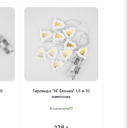
10
Гирлянда "НГ Ёлочка" 1,5 м 10
лампочек
В наличии
11
278