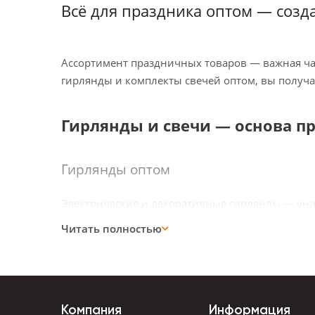
Всё для праздника оптом — созд
Ассортимент праздничных товаров — важная част
гирлянды и комплекты свечей оптом, вы получа
Гирлянды и свечи — основа п
Гирлянды оптом
Электрические и декоративные гирлянды — унив
разнообразные по стилю — от классики до мод
Читать полностью
Комплекты свечей оптом
Декоративные свечи и наборы — популярный тов
Компания
Информация