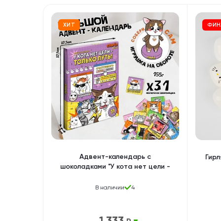
ХИТ
ФИН
Адвент-календарь с
Гирл
шоколадками "У кота нет цели -
только путь" 155гр
В наличии
4
1 333