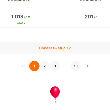
В наличии
158
В наличии
24
1 013
201
₽
₽
-380 ₽
Показать еще 12
1
2
3
10