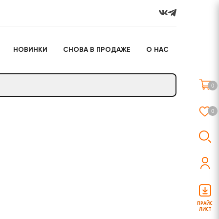
НОВИНКИ
СНОВА В ПРОДАЖЕ
О НАС
го
Настольные игры
Подарочные наборы
(игрушки)
0
Слайм
0
о
Настольные игры
Подарочные наборы
(игрушки)
ПРАЙС
ЛИСТ
Слайм