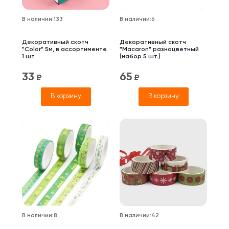
В наличии
:
133
В наличии
:
6
Декоративный скотч
Декоративный скотч
"Color" 5м, в ассортименте
"Macaron" разноцветный
1 шт.
(набор 5 шт.)
33
65
₽
₽
В корзину
В корзину
В наличии
:
8
В наличии
:
42