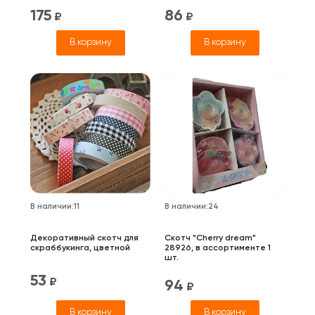
175
86
₽
₽
В корзину
В корзину
В наличии
:
11
В наличии
:
24
Декоративный скотч для
Скотч "Cherry dream"
скраббукинга, цветной
28926, в ассортименте 1
шт.
53
₽
94
₽
В корзину
В корзину