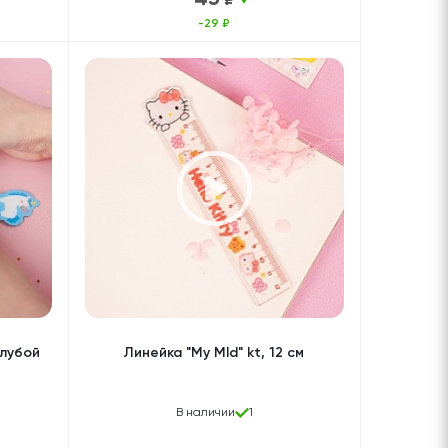
-29 ₽
олубой
Линейка "My Mld" kt, 12 см
В наличии
1