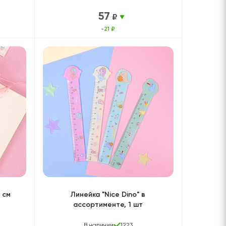
57
₽
-21 ₽
 см
Линейка "Nice Dino" в
ассортименте, 1 шт
В наличии
1223