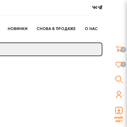
НОВИНКИ
СНОВА В ПРОДАЖЕ
О НАС
го
Настольные игры
Подарочные наборы
(игрушки)
0
Слайм
0
о
Настольные игры
Подарочные наборы
(игрушки)
ПРАЙС
ЛИСТ
Слайм