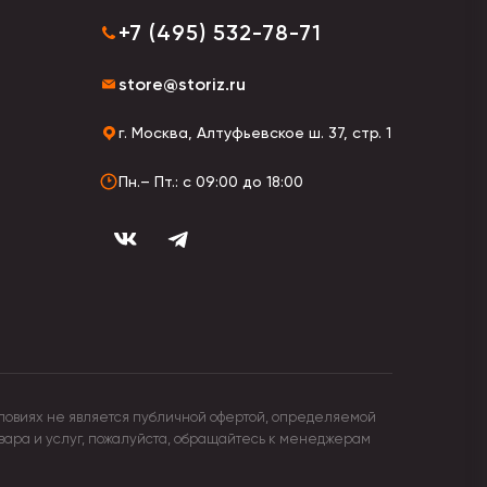
+7 (495) 532-78-71
store@storiz.ru
г. Москва, Алтуфьевское ш. 37, стр. 1
Пн.– Пт.: с 09:00 до 18:00
о использования.
ловиях не является публичной офертой, определяемой
овара и услуг, пожалуйста, обращайтесь к менеджерам