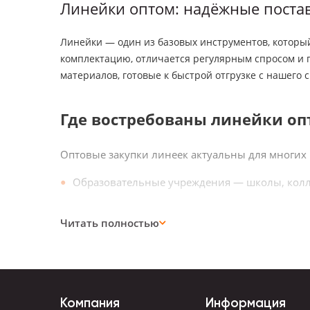
Линейки оптом: надёжные постав
Линейки — один из базовых инструментов, который 
комплектацию, отличается регулярным спросом и 
материалов, готовые к быстрой отгрузке с нашего с
Где востребованы линейки оп
Оптовые закупки линеек актуальны для многих
Образовательные учреждения — школы, коллед
Офисные комплектации — для сотрудников, к
Читать полностью
Торговые площадки и онлайн-магазины — как 
Курсы и мастер-классы — для раздаточных ма
Комплектующие для промонаборов — как ней
Компания
Информация