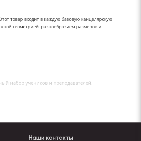
 Этот товар входит в каждую базовую канцелярскую
ёжной геометрией, разнообразием размеров и
ьный набор учеников и преподавателей.
ми, графиками и документами.
ого года.
тов.
Наши контакты