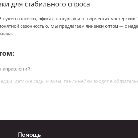
ки для стабильного спроса
нужен в школах, офисах, на курсах и в творческих мастерских.
понятной сезонностью. Мы предлагаем линейки оптом — с над
клада.
том:
 направлений:
жи, детские сады и вузы, где линейки входят в обязател
оторым нужны базовые инструменты для работы с чертежа
товар повседневного спроса, особенно в преддверии учебн
териалов и базового обеспечения участников.
тральная и универсальная позиция для акционных комплек
Помощь