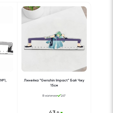
 №1,
Линейка "Genshin Impact" Бай Чжу
15см
В наличии
267
43
₽