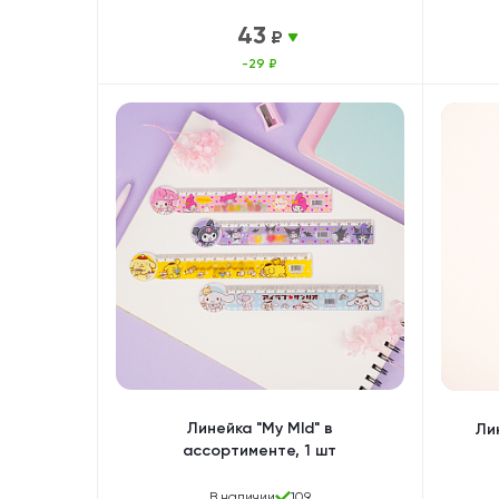
43
₽
-29 ₽
Линейка "My Mld" в
Лин
ассортименте, 1 шт
В наличии
109