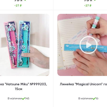
-27 ₽
-27 ₽
ка "Hatsune Miku" №999203,
Линейка "Magical Unicorn" г
15см
В наличии
145
В наличии
16