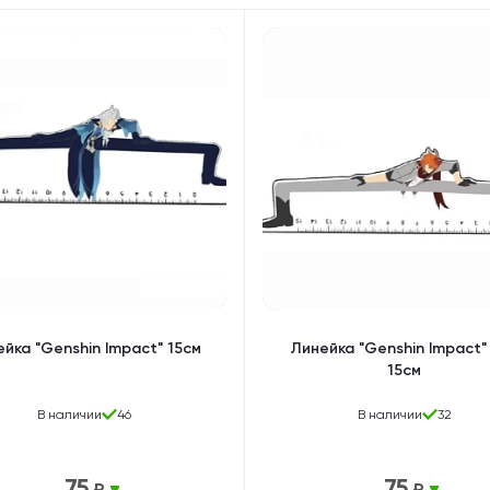
Дакимакуры
Мягкие игрушки
Декоративные подушки
йка "Genshin Impact" 15см
Линейка "Genshin Impact"
15см
В наличии
46
В наличии
32
75
75
₽
₽