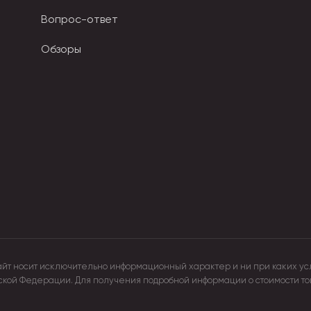
Вопрос-ответ
специализированных моделей
Обзоры
озрачным корпусом.
омплектации.
очных работ.
алой — удобны в обучении и дизайне.
30 см до 50 и 100 см.
олнены из прочных материалов, подходящих для регулярног
айт носит исключительно информационный характер и ни при каких ус
ые поставки
йской Федерации. Для получения подробной информации о стоимости т
ступны для быстрой отправки.