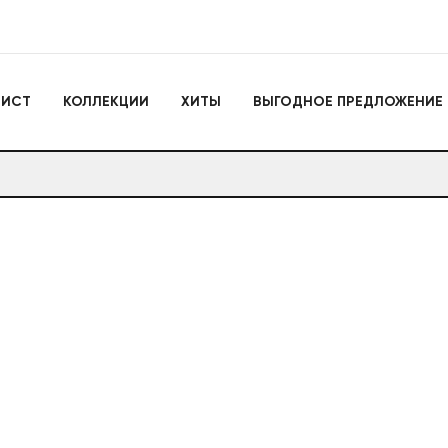
Игрушки
ЛИСТ
КОЛЛЕКЦИИ
ХИТЫ
ВЫГОДНОЕ ПРЕДЛОЖЕНИЕ
Actiontoys
Игрушки для активно
отдыха
Антистрессы
Конструкторы
Головоломки
Мягкие брелоки
Дакимакуры
Мягкие игрушки
Декоративные подушки
Игрушки
Actiontoys
Игрушки для активног
отдыха
Антистрессы
Конструкторы
Головоломки
Мягкие брелоки