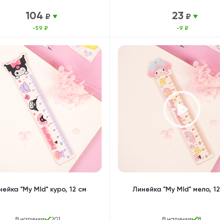
104
23
₽
₽
-59 ₽
-9 ₽
ейка "My Mld" куро, 12 см
Линейка "My Mld" мело, 12
В наличии
201
В наличии
8