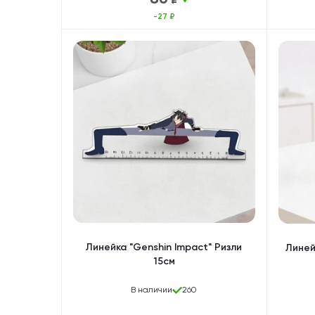
-27 ₽
Линейка "Genshin Impact" Ризли
Линей
15см
В наличии
260