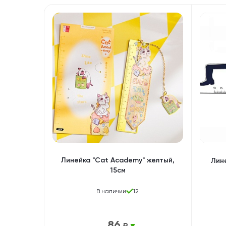
Линейка "Cat Academy" желтый,
Лине
15см
В наличии
12
86
₽