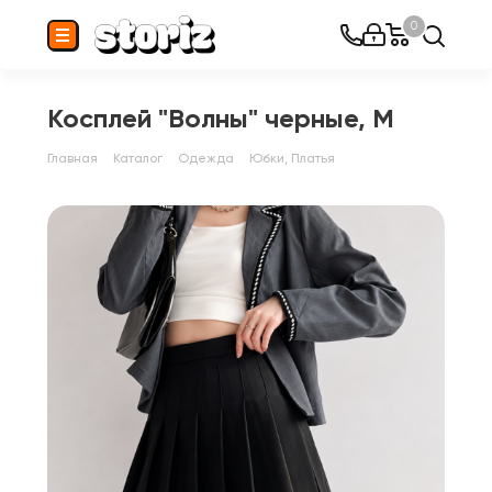
0
Косплей "Волны" черные, M
Главная
Каталог
Одежда
Юбки, Платья