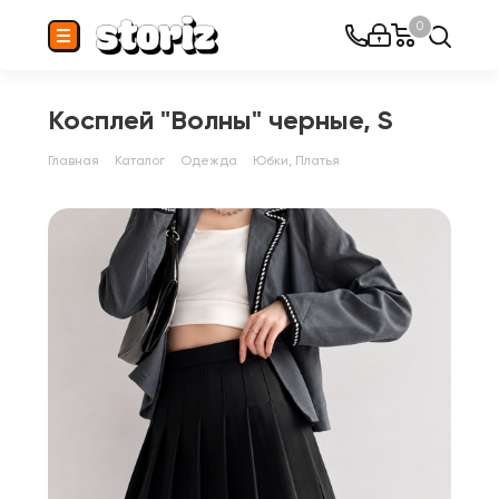
0
Косплей "Волны" черные, S
Главная
Каталог
Одежда
Юбки, Платья