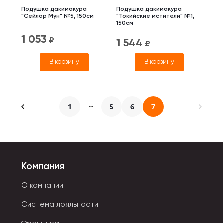
Подушка дакимакура
Подушка дакимакура
"Сейлор Мун" №5, 150см
"Токийские мстители" №1,
150см
1 053
₽
1 544
₽
В корзину
В корзину
1
5
6
7
Компания
О компании
Система лояльности