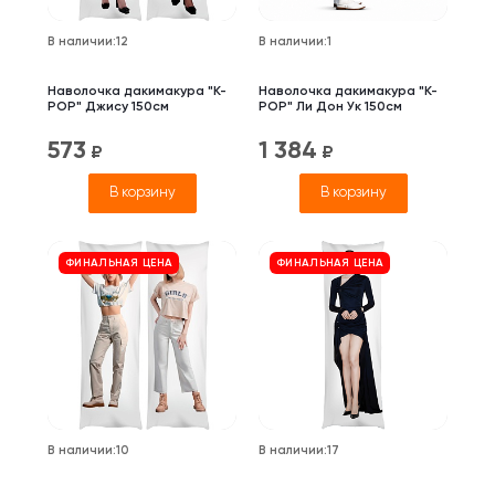
В наличии
:
12
В наличии
:
1
Наволочка дакимакура "K-
Наволочка дакимакура "K-
POP" Джису 150см
POP" Ли Дон Ук 150см
573
1 384
₽
₽
В корзину
В корзину
ФИНАЛЬНАЯ ЦЕНА
ФИНАЛЬНАЯ ЦЕНА
В наличии
:
10
В наличии
:
17