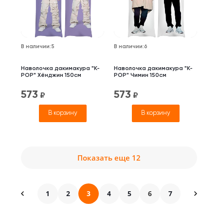
В наличии
:
5
В наличии
:
6
Наволочка дакимакура "K-
Наволочка дакимакура "K-
POP" Хёнджин 150см
POP" Чимин 150см
573
573
₽
₽
В корзину
В корзину
Показать еще 12
1
2
3
4
5
6
7