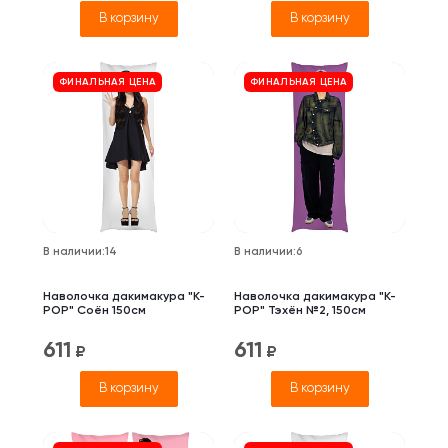
В корзину
В корзину
ФИНАЛЬНАЯ ЦЕНА
ФИНАЛЬНАЯ ЦЕНА
В наличии
:
14
В наличии
:
6
Наволочка дакимакура "K-
Наволочка дакимакура "K-
POP" Соён 150см
POP" Тэхён №2, 150см
611
611
₽
₽
В корзину
В корзину