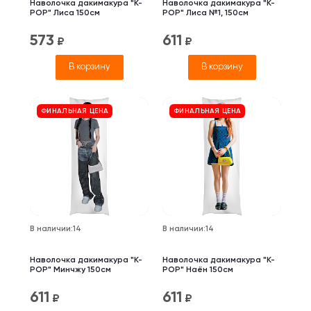
Наволочка дакимакура "K-
Наволочка дакимакура "K-
POP" Лиса 150см
POP" Лиса №1, 150см
573
611
₽
₽
В корзину
В корзину
ФИНАЛЬНАЯ ЦЕНА
ФИНАЛЬНАЯ ЦЕНА
В наличии
:
14
В наличии
:
14
Наволочка дакимакура "K-
Наволочка дакимакура "K-
POP" Минчжу 150см
POP" Наён 150см
611
611
₽
₽