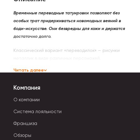
Временные переводные татуировки позволяют без
особых трат придерживаться новомодных веяний в
боди-искусстве. Они безвредны для кожи и держатся
достаточно долго.
Классический вариант «переводилок» — рисунки
металлик в виде различных персонажей,
растительных орнаментов, стилизованных
Читать далее
геометрических фигур, абстрактных узоров,
сладости. Для девочек есть тату с волшебными
Компания
единорогами, сказочными принцессами.
О компании
Флеш татуировки просты в использовании:
Система лояльности
- Отклеить картинку от защитной пленки.
Франшиза
- Перенести ее на поверхность кожи.
Обзоры