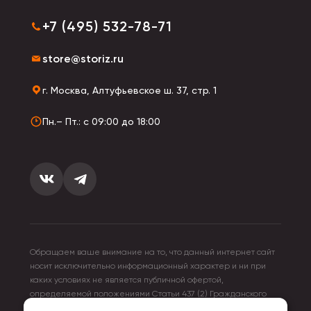
+7 (495) 532-78-71
store@storiz.ru
г. Москва, Алтуфьевское ш. 37, стр. 1
Пн.– Пт.: с 09:00 до 18:00
Обращаем ваше внимание на то, что данный интернет сайт
носит исключительно информационный характер и ни при
каких условиях не является публичной офертой,
определяемой положениями Статьи 437 (2) Гражданского
кодекса Российской Федерации. Для получения подробной