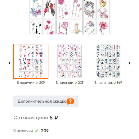
250
В наличии:
209
В наличии:
205
В наличии:
149
В н
Дополнительная скидка
5
₽
Оптовая цена:
В наличии
209