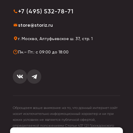
+7 (495) 532-78-71
store@storiz.ru
г. Москва, Алтуфьевское ш. 37, стр. 1
Пн.– Пт.: с 09:00 до 18:00
Обращаем ваше внимание на то, что данный интернет сайт
носит исключительно информационный характер и ни при
каких условиях не является публичной офертой,
определяемой положениями Статьи 437 (2) Гражданского
кодекса Российской Федерации. Для получения подробной