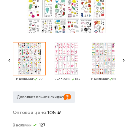
138
В наличии:
127
В наличии:
103
В наличии:
88
В 
Дополнительная скидка
105
₽
Оптовая цена:
В наличии
127