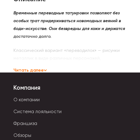
Временные переводные татуировки позволяют без
особых трат придерживаться новомодных веяний в
боди-искусстве. Они безвредны для кожи и держатся
достаточно долго.
Классический вариант «переводилок» — рисунки
металлик в виде различных персонажей,
растительных орнаментов, стилизованных
Читать далее
геометрических фигур, абстрактных узоров,
сладости. Для девочек есть тату с волшебными
Компания
единорогами, сказочными принцессами.
О компании
Флеш татуировки просты в использовании:
Система лояльности
- Отклеить картинку от защитной пленки.
Франшиза
- Перенести ее на поверхность кожи.
Обзоры