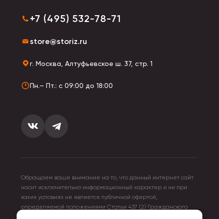
+7 (495) 532-78-71
store@storiz.ru
г. Москва, Алтуфьевское ш. 37, стр. 1
Пн.– Пт.: с 09:00 до 18:00
Обращаем ваше внимание на то, что данный интернет сайт
носит исключительно информационный характер и ни при
каких условиях не является публичной офертой,
определяемой положениями Статьи 437 (2) Гражданского
кодекса Российской Федерации. Для получения подробной