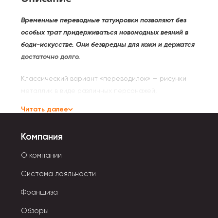
Временные переводные татуировки позволяют без
особых трат придерживаться новомодных веяний в
боди-искусстве. Они безвредны для кожи и держатся
достаточно долго.
Классический вариант «переводилок» — рисунки
металлик в виде различных персонажей,
растительных орнаментов, стилизованных
Читать далее
геометрических фигур, абстрактных узоров,
сладости. Для девочек есть тату с волшебными
Компания
единорогами, сказочными принцессами.
О компании
Флеш татуировки просты в использовании:
Система лояльности
- Отклеить картинку от защитной пленки.
Франшиза
- Перенести ее на поверхность кожи.
Обзоры