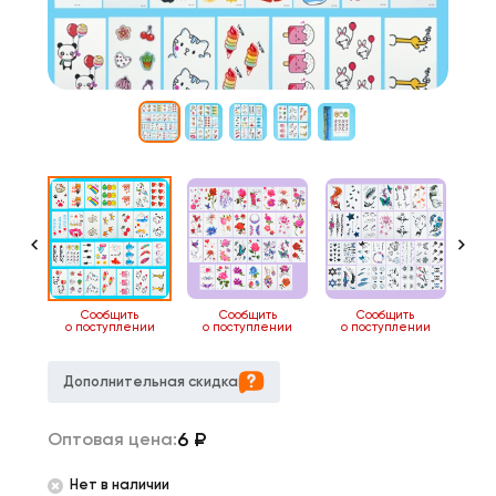
13
Сообщить
Сообщить
Сообщить
о поступлении
о поступлении
о поступлении
о 
Дополнительная скидка
6
₽
Оптовая цена:
Нет в наличии