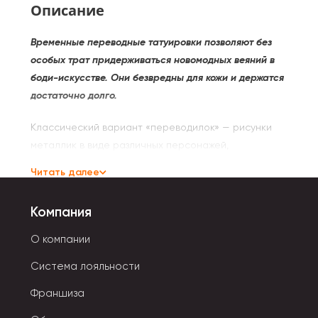
Описание
Временные переводные татуировки позволяют без
особых трат придерживаться новомодных веяний в
боди-искусстве. Они безвредны для кожи и держатся
достаточно долго.
Классический вариант «переводилок» — рисунки
металлик в виде различных персонажей,
растительных орнаментов, стилизованных
Читать далее
геометрических фигур, абстрактных узоров,
сладости. Для девочек есть тату с волшебными
Компания
единорогами, сказочными принцессами.
О компании
Флеш татуировки просты в использовании:
Система лояльности
- Отклеить картинку от защитной пленки.
Франшиза
- Перенести ее на поверхность кожи.