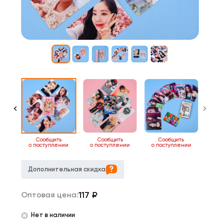
ь
Сообщить
Сообщить
Сообщить
нии
о поступлении
о поступлении
о поступлении
Дополнительная скидка
117
₽
Оптовая цена:
Нет в наличии