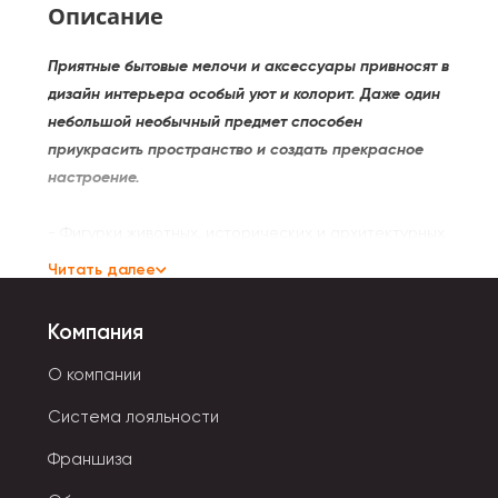
Описание
Приятные бытовые мелочи и аксессуары привносят в
дизайн интерьера особый уют и колорит. Даже один
небольшой необычный предмет способен
приукрасить пространство и создать прекрасное
настроение.
- Фигурки животных, исторических и архитектурных
памятников стильно смотрятся в любом интерьере.
Читать далее
- Коврики разных фасонов и цветов создают теплую
комфортную атмосферу.
Компания
- Необычные горшочки для цветов можно поставить
на подоконник не только дома, но и на даче. Они
О компании
украшают садовый участок.
Система лояльности
- Песочные часы всегда пригодятся для отсчета
времени, например, во время домашних занятий
Франшиза
спортом.