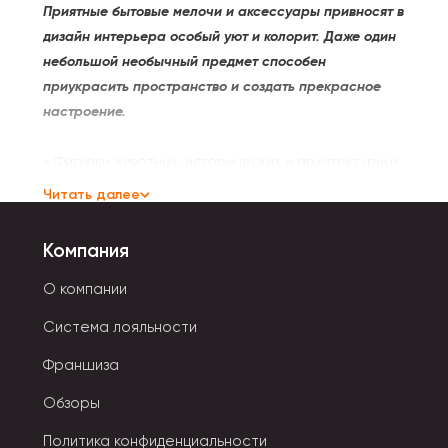
Приятные бытовые мелочи и аксессуары привносят в
дизайн интерьера особый уют и колорит. Даже один
небольшой необычный предмет способен
приукрасить пространство и создать прекрасное
настроение.
- Фигурки животных, исторических и архитектурных
памятников стильно смотрятся в любом интерьере.
Читать далее
- Коврики разных фасонов и цветов создают теплую
комфортную атмосферу.
Компания
- Необычные горшочки для цветов можно поставить
на подоконник не только дома, но и на даче. Они
О компании
украшают садовый участок.
Система лояльности
- Песочные часы всегда пригодятся для отсчета
времени, например, во время домашних занятий
Франшиза
спортом.
Обзоры
- Оригинальные подставки для книг пригодятся не
только взрослым, но и детям.
Политика конфиденциальности