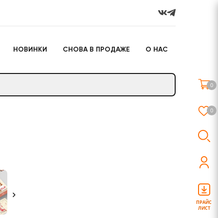
НОВИНКИ
СНОВА В ПРОДАЖЕ
О НАС
го
Настольные игры
Подарочные наборы
(игрушки)
0
Слайм
0
о
Настольные игры
Подарочные наборы
(игрушки)
ПРАЙС
ЛИСТ
Слайм