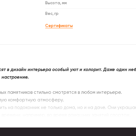
Высота, мм
Вес, гр
Сертификаты
ят в дизайн интерьера особый уют и колорит. Даже один н
 настроение.
ных памятников стильно смотрятся в любом интерьере.
плую комфортную атмосферу.
ть на подоконник не только дома, но и на даче. Они украш
 времени, например, во время домашних занятий спортом.
 только взрослым, но и детям.
 лишних слов дать необычный сигнал.