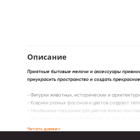
Описание
Приятные бытовые мелочи и аксессуары привнос
приукрасить пространство и создать прекрасное
- Фигурки животных, исторических и архитектур
- Коврики разных фасонов и цветов создают те
- Необычные горшочки для цветов можно постави
- Песочные часы всегда пригодятся для отсчета
- Оригинальные подставки для книг пригодятся не
Читать далее
- Настольный металлический звонок поможет без