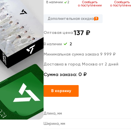
Дакимакуры
3
В наличии:
3
В наличии:
2
Сообщить
Сообщить
о поступлении
о поступлен
Мягкие игрушки
Декоративные подушки
Дополнительная скидка
137
₽
Оптовая цена:
В наличии
2
Минимальная сумма заказа 9 999 ₽
Доставка в город Москва от 2 дней
0 ₽
Сумма заказа:
В корзину
Длина, мм
Ширина, мм