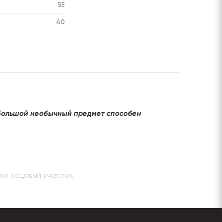
55
40
ебольшой необычный предмет способен
ают садовый участок.