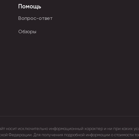
нщине, которая любит носить аксессуары.
Помощь
т свою лепту в создании уютной домашней обстановки.
осить его с собой по дому или квартире, даже на улице.
Вопрос-ответ
Обзоры
айт носит исключительно информационный характер и ни при каких ус
йской Федерации. Для получения подробной информации о стоимости т