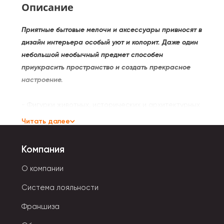
Описание
Приятные бытовые мелочи и аксессуары привносят в
дизайн интерьера особый уют и колорит. Даже один
небольшой необычный предмет способен
приукрасить пространство и создать прекрасное
настроение.
- Фигурки животных, исторических и архитектурных
памятников стильно смотрятся в любом интерьере.
Читать далее
- Коврики разных фасонов и цветов создают теплую
комфортную атмосферу.
Компания
- Необычные горшочки для цветов можно поставить
на подоконник не только дома, но и на даче. Они
О компании
украшают садовый участок.
Система лояльности
- Песочные часы всегда пригодятся для отсчета
времени, например, во время домашних занятий
Франшиза
спортом.