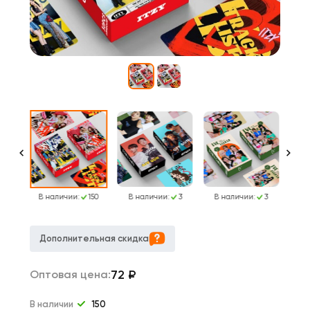
196
В наличии:
150
В наличии:
3
В наличии:
3
В 
Дополнительная скидка
72
₽
Оптовая цена:
В наличии
150