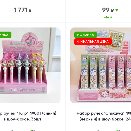
1 771
99
₽
₽
-14 ₽
ИНКА
НОВИНКА
ФИНАЛЬНАЯ ЦЕНА
 ручек "Tulip" №001 (синий)
Набор ручек "Сhiikawa" №
в шоу-боксе, 36шт
(черный) в шоу-боксе, 2