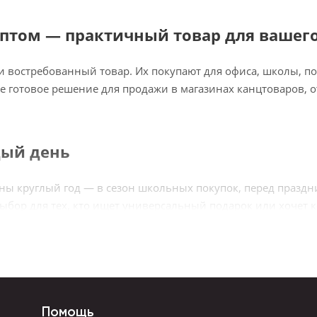
птом — практичный товар для вашег
и востребованный товар. Их покупают для офиса, школы, п
е готовое решение для продажи в магазинах канцтоваров, о
дый день
 круглый год — в сезон школьных покупок, перед праздни
ор для тех, кто ищет универсальный подарок или хочет к
, гелевые модели, карандаши с ластиком и без, подарочны
зайнов
Помощь