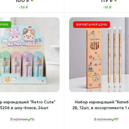
₽
₽
-36 ₽
-16 ₽
ИНКА
ФИНАЛЬНАЯ ЦЕНА
р карандашей "Retro Cute"
Набор карандашей "Капиб
5206 в шоу-боксе, 24шт
2B, 12шт, в ассортименте 1
В наличии
16
В наличии
97