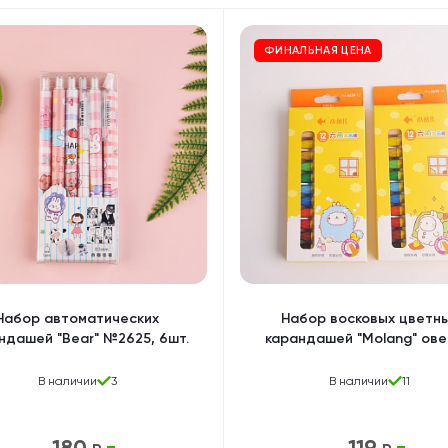
Дакимакуры
Мягкие игрушки
Декоративные подушки
ФИНАЛЬНАЯ ЦЕНА
Набор автоматических
Набор восковых цветн
ндашей "Bear" №2625, 6шт.
карандашей "Molang" ове
12шт, в асс-те
В наличии
3
В наличии
11
180
119