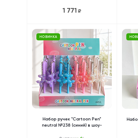
1 771
₽
НОВИНКА
НОВ
Набор ручек "Cartoon Pen"
Набор
neutral №238 (синий) в шоу-
боксе, 40шт