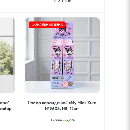
₽
ФИНАЛЬНАЯ ЦЕНА
ара"
Набор карандашей «My Mld» Kuro
 набор
№9608, HB, 12шт
В наличии
94