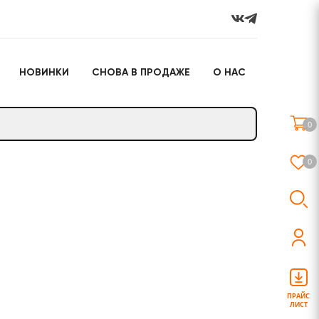
НОВИНКИ
СНОВА В ПРОДАЖЕ
О НАС
го
Настольные игры
Подарочные наборы
(игрушки)
0
Слайм
0
о
Настольные игры
Подарочные наборы
(игрушки)
ПРАЙС
ЛИСТ
Слайм