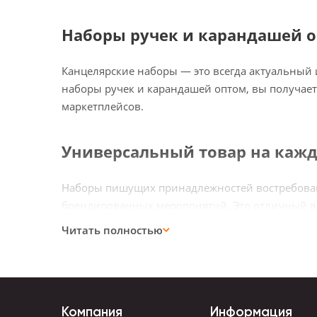
Наборы ручек и карандашей о
Канцелярские наборы — это всегда актуальный 
наборы ручек и карандашей оптом, вы получает
маркетплейсов.
Универсальный товар на каж
Наборы пишущих принадлежностей востребованы
брендированных мероприятий. Это отличный выб
Читать полностью
В ассортименте — классические шариковые ручки
предметов.
Разнообразие форматов и ди
Компания
Информация