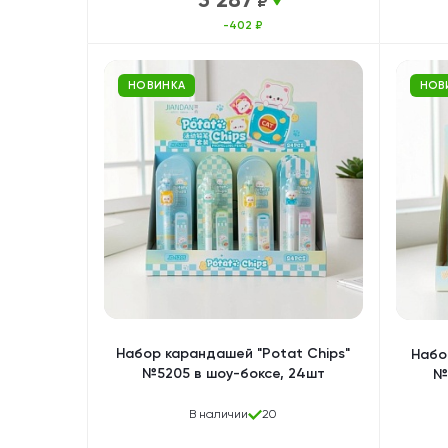
₽
-402 ₽
НОВИНКА
НОВ
Набор карандашей "Potat Chips"
Набо
№5205 в шоу-боксе, 24шт
№
В наличии
20