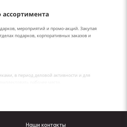
о ассортимента
одарков, мероприятий и промо-акций. Закупая
тделах подарков, корпоративных заказов и
ками, в период деловой активности и для
омплектовать рабочее место.
е и бюджетные наборы на 2, 3, 5 и более
Наши контакты