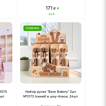
171
₽
-22 ₽
НОВИНКА
8575
Набор ручек "Bear Bakory" 2шт
4шт
№3173 (синий) в шоу-боксе, 24шт