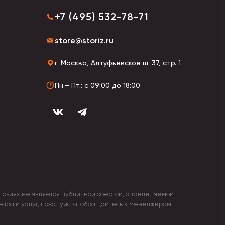
кейсы. Подойдут как для массовой продажи, так
+7 (495) 532-78-71
чные дизайны.
store@storiz.ru
г. Москва, Алтуфьевское ш. 37, стр. 1
стилю, целевой аудитории (детские, офисные,
Пн.– Пт.: с 09:00 до 18:00
ловиях не является публичной офертой, определяемой
овара и услуг, пожалуйста, обращайтесь к менеджерам