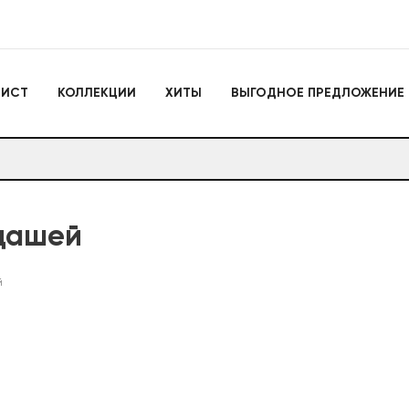
Игрушки
ЛИСТ
КОЛЛЕКЦИИ
ХИТЫ
ВЫГОДНОЕ ПРЕДЛОЖЕНИЕ
Actiontoys
Игрушки для активно
отдыха
Антистрессы
Конструкторы
Головоломки
Мягкие брелоки
Дакимакуры
Мягкие игрушки
дашей
Декоративные подушки
Игрушки
й
Actiontoys
Игрушки для активног
отдыха
Антистрессы
Конструкторы
Головоломки
Мягкие брелоки