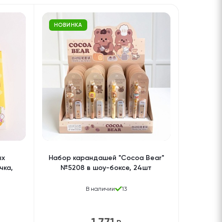
НОВИНКА
ых
Набор карандашей "Cocoa Bear"
чка,
№5208 в шоу-боксе, 24шт
В наличии
13
1 771