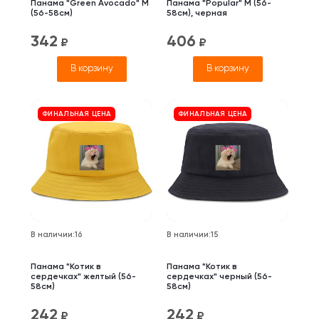
Панама "Green Avocado" M
Панама "Popular" M (56-
(56-58см)
58см), черная
342
406
₽
₽
В корзину
В корзину
ФИНАЛЬНАЯ ЦЕНА
ФИНАЛЬНАЯ ЦЕНА
В наличии
:
16
В наличии
:
15
Панама "Котик в
Панама "Котик в
сердечках" желтый (56-
сердечках" черный (56-
58см)
58см)
242
242
₽
₽