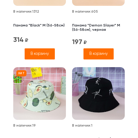
В наличии
:
1312
В наличии
:
605
Панама "Black" M (56-58см)
Панама "Demon Slayer" M
(56-58см), черная
314
₽
197
₽
В корзину
В корзину
ХИТ
В наличии
:
19
В наличии
:
1