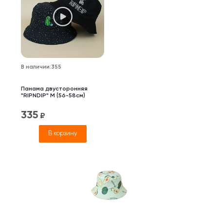
В наличии
:
355
Панама двусторонняя
"RIPNDIP" M (56-58см)
335
₽
В корзину