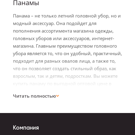
Панамы
Панама – не только летний головной убор, но и
модный аксессуар. Она подойдет для
пополнения ассортимента магазина одежды,
головных уборов или аксессуаров, интернет-
магазина. Главным преимуществом головного
убора является то, что он удобный, практичный,
подходит для разных овалов лица, а также то,
что он позволяет создать стильный образ, как
взрослым, так и детям, подросткам. Вы можете
купить панаму по выгодной оптовой цене в
интернет-магазине Storiz.
Читать полностью
Особенности коллекции
В интернет-магазине панам Storiz представлены
Компания
модели для взрослых и детей. В каталоге вы