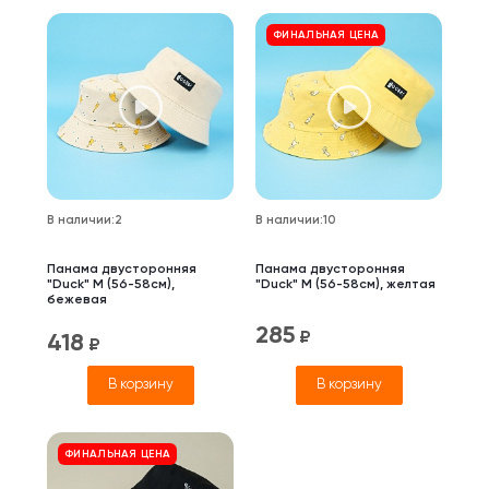
ФИНАЛЬНАЯ ЦЕНА
В наличии
:
2
В наличии
:
10
Панама двусторонняя
Панама двусторонняя
"Duck" M (56-58см),
"Duck" M (56-58см), желтая
бежевая
285
₽
418
₽
В корзину
В корзину
ФИНАЛЬНАЯ ЦЕНА