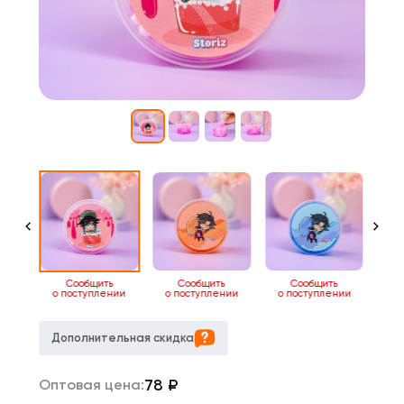
ь
Сообщить
Сообщить
Сообщить
нии
о поступлении
о поступлении
о поступлении
о 
Дополнительная скидка
78
₽
Оптовая цена: