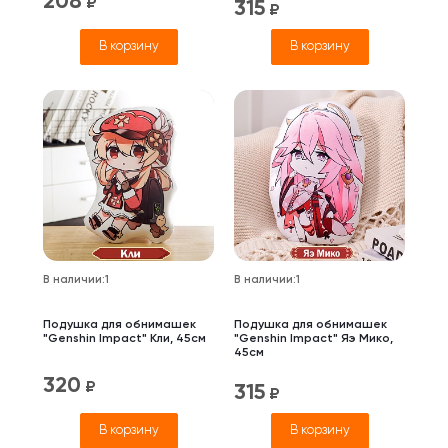
208
₽
315
₽
В корзину
В корзину
В наличии
:
1
В наличии
:
1
Подушка для обнимашек
Подушка для обнимашек
"Genshin Impact" Кли, 45см
"Genshin Impact" Яэ Мико,
45см
320
₽
315
₽
В корзину
В корзину