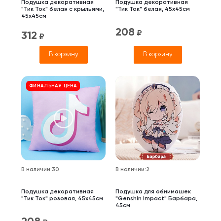
Подушка декоративная
Подушка декоративная
"Тик Ток" белая с крыльями,
"Тик Ток" белая, 45x45см
45x45см
208
₽
312
₽
В корзину
В корзину
ФИНАЛЬНАЯ ЦЕНА
В наличии
:
30
В наличии
:
2
Подушка декоративная
Подушка для обнимашек
"Тик Ток" розовая, 45x45см
"Genshin Impact" Барбара,
45см