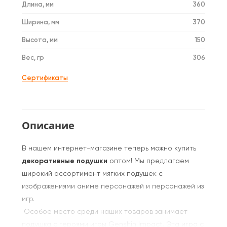
Длина, мм
360
Ширина, мм
370
Высота, мм
150
Вес, гр
306
Сертификаты
Описание
В нашем интернет-магазине теперь можно купить
декоративные подушки
оптом! Мы предлагаем
широкий ассортимент мягких подушек с
изображениями аниме персонажей и персонажей из
игр.
Особое место среди наших товаров занимает
подушка с героями игры Genshin Impact. Эта игра с