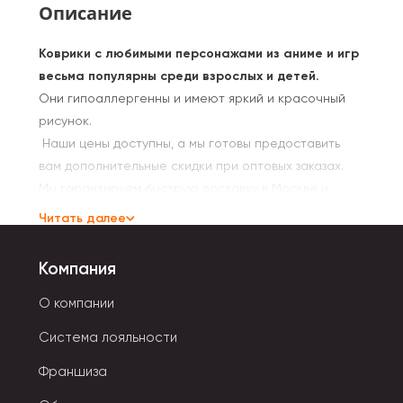
Описание
Коврики с любимыми персонажами из аниме и игр
весьма популярны среди взрослых и детей.
Они гипоаллергенны и имеют яркий и красочный
рисунок.
Наши цены доступны, а мы готовы предоставить
вам дополнительные скидки при оптовых заказах.
Мы гарантируем быструю доставку в Москве и
других регионах, а коврики для мыши с дизайном из
Читать далее
аниме или игр подходят для детской и взрослой
аудитории, так как не только привлекательны, но и
Компания
качественные.
Не упустите возможность приобрести
О компании
высококачественные аксессуары для компьютеров
Система лояльности
оптом на нашей сайте.
Франшиза