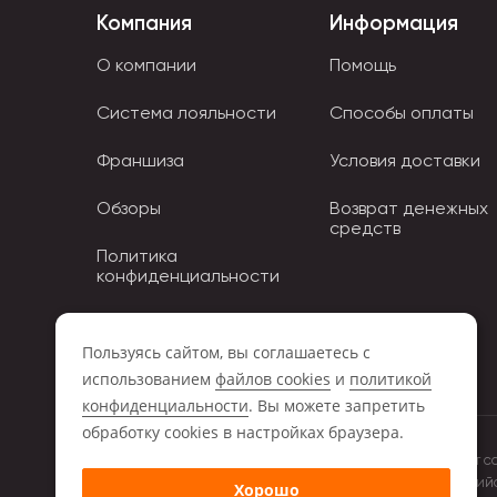
Компания
Информация
О компании
Помощь
Система лояльности
Способы оплаты
Франшиза
Условия доставки
Обзоры
Возврат денежных
средств
Политика
конфиденциальности
Политика использования
Cookies
Пользуясь сайтом, вы соглашаетесь с
использованием
файлов cookies
и
политикой
конфиденциальности
. Вы можете запретить
обработку сookies в настройках браузера.
Обращаем ваше внимание на то, что данный интернет с
положениями Статьи 437 (2) Гражданского кодекса Росси
Хорошо