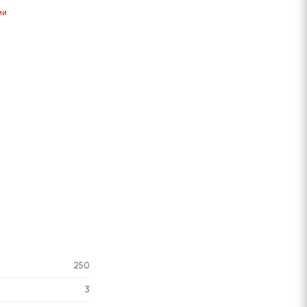
Сообщить
Сообщить
Сообщить
Сообщить
ии
о поступлении
о поступлении
о поступлении
о поступлени
250
3