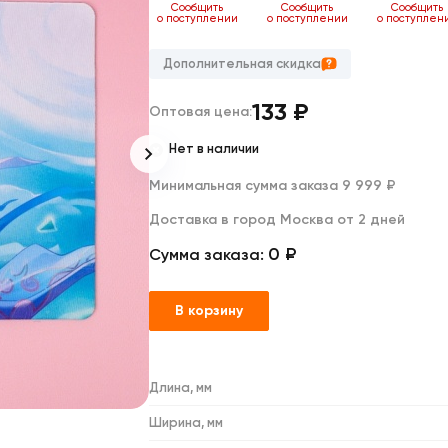
Дакимакуры
ь
Сообщить
Сообщить
Сообщить
Сообщить
нии
о поступлении
о поступлении
о поступлении
о поступлен
Мягкие игрушки
Декоративные подушки
Дополнительная скидка
133
₽
Оптовая цена:
Нет в наличии
Минимальная сумма заказа 9 999 ₽
Доставка в город Москва от 2 дней
0 ₽
Сумма заказа:
В корзину
Длина, мм
Ширина, мм