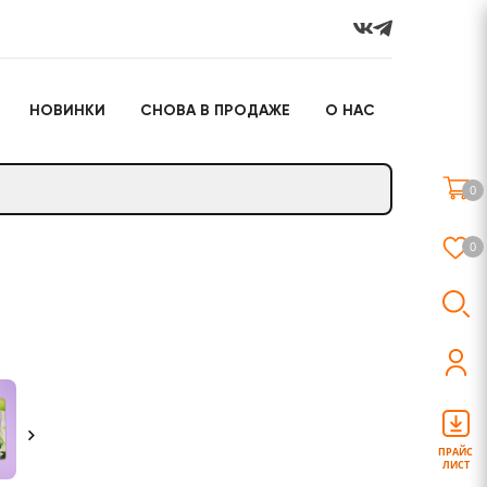
НОВИНКИ
СНОВА В ПРОДАЖЕ
О НАС
го
Настольные игры
Подарочные наборы
(игрушки)
0
Слайм
0
о
Настольные игры
Подарочные наборы
(игрушки)
ПРАЙС
ЛИСТ
Слайм