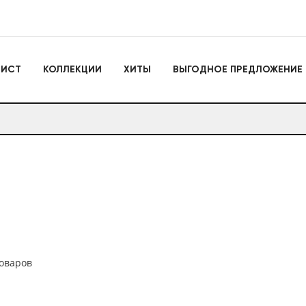
Игрушки
ЛИСТ
КОЛЛЕКЦИИ
ХИТЫ
ВЫГОДНОЕ ПРЕДЛОЖЕНИЕ
Actiontoys
Игрушки для активно
отдыха
Антистрессы
Конструкторы
Головоломки
Мягкие брелоки
Дакимакуры
Мягкие игрушки
Декоративные подушки
Игрушки
Actiontoys
Игрушки для активног
т
отдыха
Антистрессы
товаров
Конструкторы
Головоломки
Мягкие брелоки