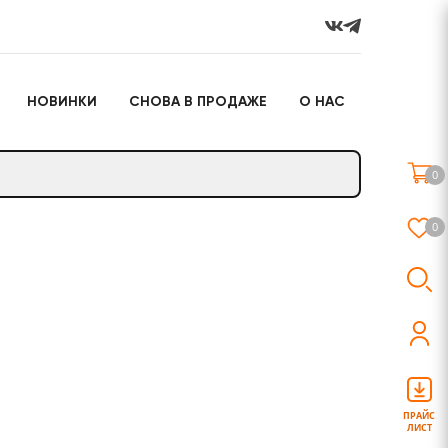
НОВИНКИ
СНОВА В ПРОДАЖЕ
О НАС
го
Настольные игры
Подарочные наборы
(игрушки)
0
Слайм
0
о
Настольные игры
Подарочные наборы
(игрушки)
ПРАЙС
ЛИСТ
Слайм