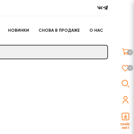
НОВИНКИ
СНОВА В ПРОДАЖЕ
О НАС
го
Настольные игры
Подарочные наборы
(игрушки)
0
Слайм
0
о
Настольные игры
Подарочные наборы
(игрушки)
ПРАЙС
ЛИСТ
Слайм