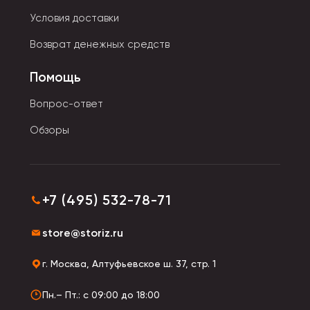
слоем из флиса, тонкого трикотажа. Чтобы они не
Условия доставки
потерялись во время прогулки, к ним пришиваются
Возврат денежных средств
дополнительные веревочки или резинки. Детские
варианты перчаток также имеют удлиненные
Помощь
манжеты для сохранения тепла.
Вопрос-ответ
Обзоры
+7 (495) 532-78-71
store@storiz.ru
г. Москва, Алтуфьевское ш. 37, стр. 1
Пн.– Пт.: с 09:00 до 18:00