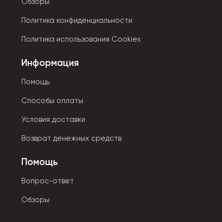
Обзоры
Детские модели представлены в ярких цветах, с
Политика конфиденциальности
изображениями известных мультипликационных
персонажей либо сказочных героев. Для них
Политика использования Cookies
используются только качественные и безопасные
материалы.
Информация
Помощь
Способы оплаты
Условия доставки
Возврат денежных средств
Помощь
Вопрос-ответ
Обзоры