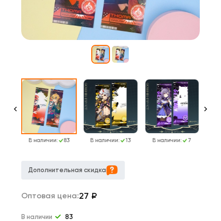
108
В наличии:
83
В наличии:
13
В наличии:
7
о 
Дополнительная скидка
27
₽
Оптовая цена:
В наличии
83