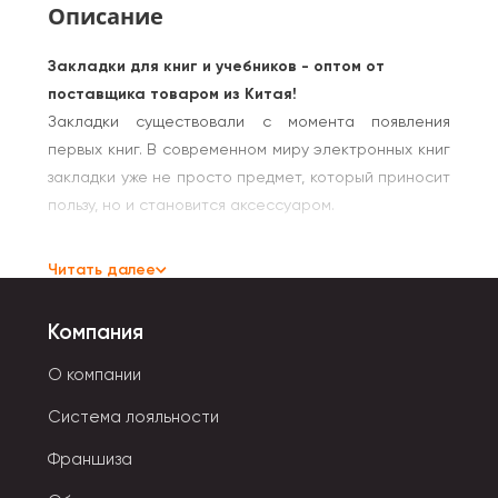
Описание
Закладки для книг и учебников - оптом от
поставщика товаром из Китая!
Закладки существовали с момента появления
первых книг. В современном миру электронных книг
закладки уже не просто предмет, который приносит
пользу, но и становится аксессуаром.
Закладки для школы могут оснащаться полезной
Читать далее
информацией для учащихся, таблицей умножения и
различными формулами, историческими фактами
Компания
или просто изображениями.
О компании
Разнообразие материалов, форм и цветов,
фантазия производителей безгранична. Есть и
Система лояльности
варианты с подсветкой, и в виде увеличительного
Франшиза
стекла, помогающая людям с плохим зрением.