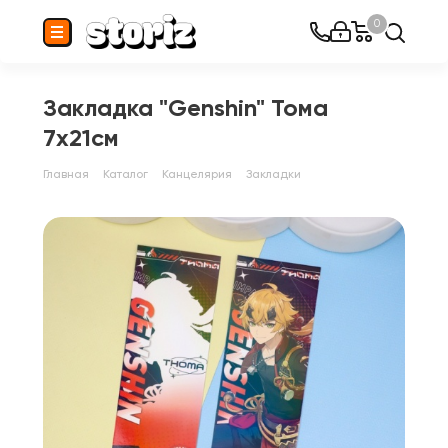
0
Закладка "Genshin" Тома
7х21см
Главная
Каталог
Канцелярия
Закладки