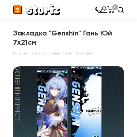
0
Закладка "Genshin" Гань Юй
7х21см
Главная
Каталог
Канцелярия
Закладки