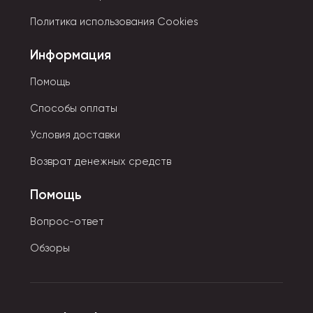
персонажей либо сказочных героев. Для них
Политика использования Cookies
используются только качественные и безопасные
материалы.
Информация
Помощь
Способы оплаты
Условия доставки
Возврат денежных средств
Помощь
Вопрос-ответ
Обзоры