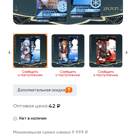
ь
Сообщить
Сообщить
Сообщить
нии
о поступлении
о поступлении
о поступлении
о 
Дополнительная скидка
42
₽
Оптовая цена:
Нет в наличии
Минимальная сумма заказа 9 999 ₽