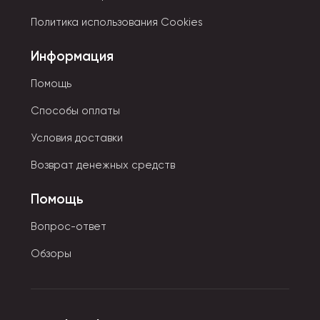
персонажей либо сказочных героев. Для них
Политика использования Cookies
используются только качественные и безопасные
материалы.
Информация
Помощь
Способы оплаты
Условия доставки
Возврат денежных средств
Помощь
Вопрос-ответ
Обзоры