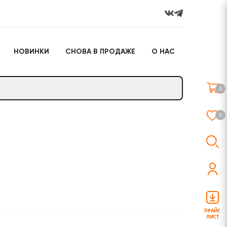
НОВИНКИ
СНОВА В ПРОДАЖЕ
О НАС
го
Настольные игры
Подарочные наборы
(игрушки)
0
Слайм
0
о
Настольные игры
Подарочные наборы
(игрушки)
ПРАЙС
ЛИСТ
Слайм