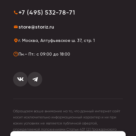
+7 (495) 532-78-71
store@storiz.ru
г. Москва, Алтуфьевское ш. 37, стр. 1
Пн.– Пт.: с 09:00 до 18:00
Обращаем ваше внимание на то, что данный интернет сайт
носит исключительно информационный характер и ни при
каких условиях не является публичной офертой,
определяемой положениями Статьи 437 (2) Гражданского
кодекса Российской Федерации. Для получения подробной