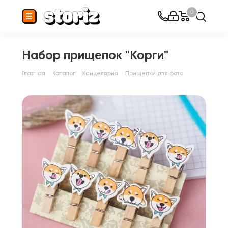
0
Набор прищепок "Корги"
Главная
Каталог
Канцелярия
Прищепки для фото