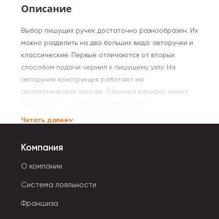
Описание
Выбор пишущих ручек достаточно разнообразен. Их
можно разделить на два больших вида: авторучки и
классические. Первые отличаются от вторых
способом подачи чернил к пишущему узлу. На
авторучке конструкция работает на
автоматической основе. Обычный вариант имеет
только корпус, колпачок и стержень.
Читать далее
Есть интересные виды ручек с оригинальным
дизайном: с десятью стержнями, светящиеся и в
Компания
виде долек арбуза, зайчиков, с помпонами-розовые
фламинго. Материал, из которого они сделаны,
О компании
чаще всего это прочная цветная или прозрачная
Система лояльности
пластмасса. Она держит удар, не ломается и не
гнется.
Франшиза