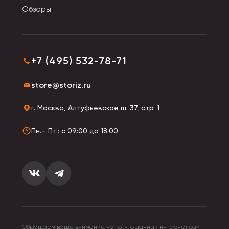
При высоких температурах игрушка форму не
Обзоры
держит, начинает растекаться. Поддается резке
ножницами: они не увязнут и не прилипнут.
+7 (495) 532-78-71
store@storiz.ru
г. Москва, Алтуфьевское ш. 37, стр. 1
Пн.– Пт.: с 09:00 до 18:00
Обращаем ваше внимание на то, что данный интернет сайт