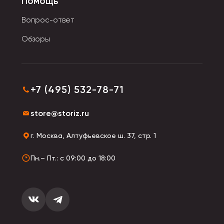
Помощь
пузырьки воздуха, и они со звуком лопаются.
Вопрос-ответ
При высоких температурах игрушка форму не
Обзоры
держит, начинает растекаться. Поддается резке
ножницами: они не увязнут и не прилипнут.
+7 (495) 532-78-71
store@storiz.ru
г. Москва, Алтуфьевское ш. 37, стр. 1
Пн.– Пт.: с 09:00 до 18:00