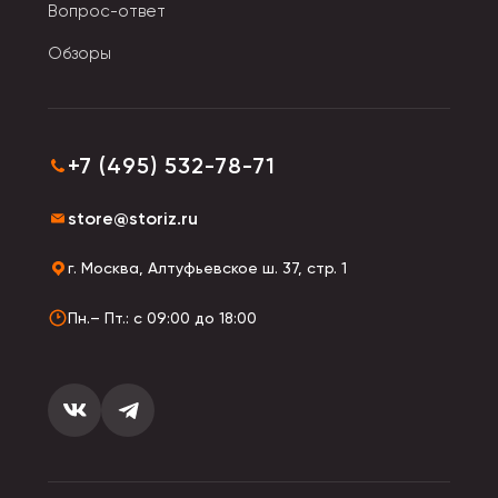
Вопрос-ответ
При высоких температурах игрушка форму не
Обзоры
держит, начинает растекаться. Поддается резке
ножницами: они не увязнут и не прилипнут.
+7 (495) 532-78-71
store@storiz.ru
г. Москва, Алтуфьевское ш. 37, стр. 1
Пн.– Пт.: с 09:00 до 18:00