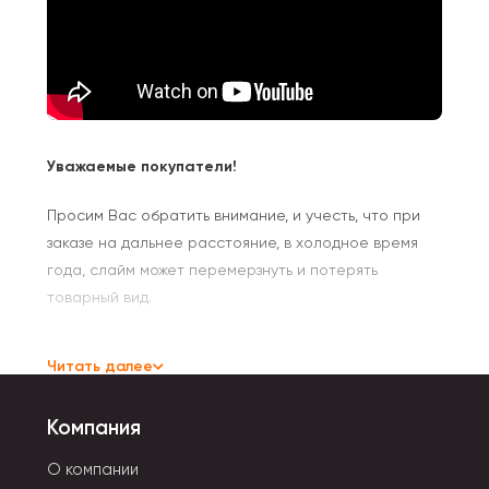
Уважаемые покупатели!
Просим Вас обратить внимание, и учесть, что при
заказе на дальнее расстояние, в холодное время
года, слайм может перемерзнуть и потерять
товарный вид.
Слайм- игрушка хорошо снимает стресс у взрослых.
Читать далее
Детям она показана для развития мышления, памяти,
мелкой моторики рук. Регулярные занятия улучшают
Компания
концентрацию внимания.
О компании
Слайм напоминает желеообразное вещество.
Оно