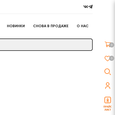
НОВИНКИ
СНОВА В ПРОДАЖЕ
О НАС
го
Настольные игры
Подарочные наборы
(игрушки)
0
Слайм
0
о
Настольные игры
Подарочные наборы
(игрушки)
ПРАЙС
ЛИСТ
Слайм