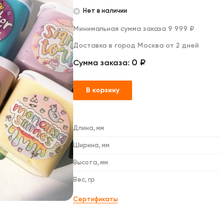
Дакимакуры
Нет в наличии
Мягкие игрушки
Декоративные подушки
Минимальная сумма заказа 9 999 ₽
Доставка в город Москва от 2 дней
0 ₽
Сумма заказа:
В корзину
Длина, мм
Ширина, мм
Высота, мм
Вес, гр
Сертификаты