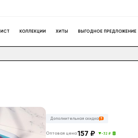
Игрушки
ЛИСТ
КОЛЛЕКЦИИ
ХИТЫ
ВЫГОДНОЕ ПРЕДЛОЖЕНИЕ
Actiontoys
Игрушки для активно
отдыха
Антистрессы
Конструкторы
Головоломки
Мягкие брелоки
Дакимакуры
Мягкие игрушки
Декоративные подушки
Игрушки
Actiontoys
Игрушки для активног
отдыха
Антистрессы
Дополнительная скидка
Конструкторы
Головоломки
157
₽
Оптовая цена:
-32 ₽
Мягкие брелоки