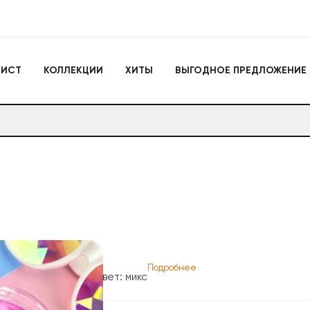
Игрушки
ЛИСТ
КОЛЛЕКЦИИ
ХИТЫ
ВЫГОДНОЕ ПРЕДЛОЖЕНИЕ
Actiontoys
Игрушки для активно
отдыха
Антистрессы
Конструкторы
Головоломки
Мягкие брелоки
Дакимакуры
Мягкие игрушки
Декоративные подушки
Игрушки
Actiontoys
Игрушки для активног
отдыха
Антистрессы
Подробнее
Цвет: микс
Конструкторы
Головоломки
Мягкие брелоки