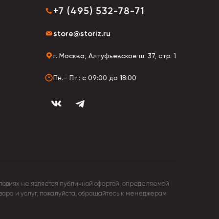
+7 (495) 532-78-71
 не увязнут и не прилипнут.
store@storiz.ru
г. Москва, Алтуфьевское ш. 37, стр. 1
Пн.– Пт.: с 09:00 до 18:00
ловиях не является публичной офертой, определяемой
овара и услуг, пожалуйста, обращайтесь к менеджерам