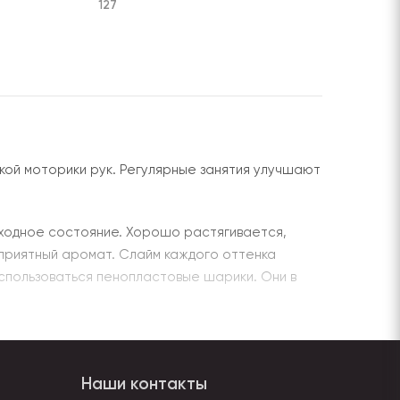
127
кой моторики рук. Регулярные занятия улучшают
сходное состояние. Хорошо растягивается,
и приятный аромат. Слайм каждого оттенка
использоваться пенопластовые шарики. Они в
Не липнет к поверхностям, легко отходит.
тилином появляются мелкие пузырьки воздуха, и
Наши контакты