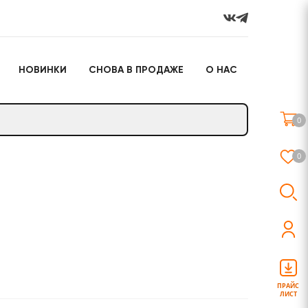
НОВИНКИ
СНОВА В ПРОДАЖЕ
О НАС
го
Настольные игры
Подарочные наборы
(игрушки)
0
Слайм
0
о
Настольные игры
Подарочные наборы
(игрушки)
ПРАЙС
ЛИСТ
Слайм