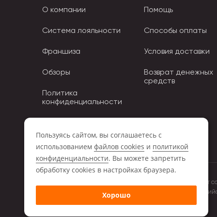
О компании
Помощь
При высоких температурах игрушка форму не дер
Система лояльности
Способы оплаты
Франшиза
Условия доставки
Обзоры
Возврат денежных
средств
Политика
конфиденциальности
Политика использования
Cookies
Пользуясь сайтом, вы соглашаетесь с
использованием
файлов cookies
и
политикой
конфиденциальности
. Вы можете запретить
обработку сookies в настройках браузера.
Обращаем ваше внимание на то, что данный интернет с
положениями Статьи 437 (2) Гражданского кодекса Росси
Хорошо
компании Storiz.