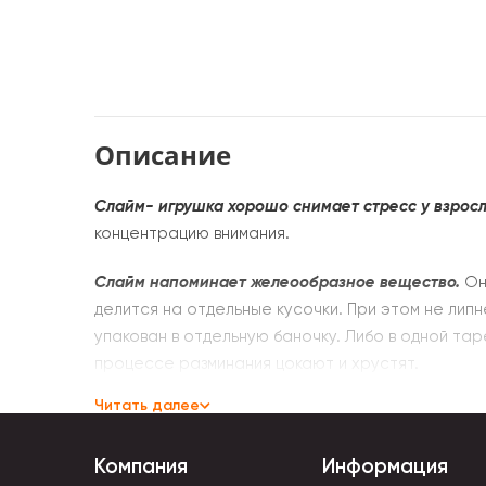
Описание
Слайм- игрушка хорошо снимает стресс у взросл
концентрацию внимания.
Слайм напоминает желеообразное вещество.
Он
делится на отдельные кусочки. При этом не лип
упакован в отдельную баночку. Либо в одной та
процессе разминания цокают и хрустят.
Читать далее
Антистрессовый пластилин создан на основе си
Пластилин принимает абсолютно любую форму. Тя
Компания
Информация
они со звуком лопаются.