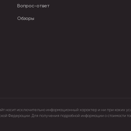
Вопрос-ответ
жит, начинает растекаться. Поддается резке ножницами: они
Обзоры
айт носит исключительно информационный характер и ни при каких ус
йской Федерации. Для получения подробной информации о стоимости т