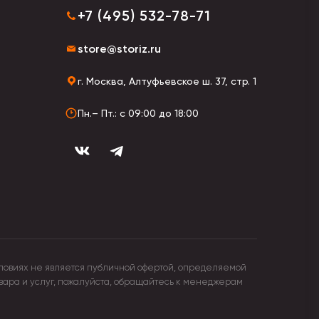
сконечные кубы разбираются и складываются в
+7 (495) 532-78-71
ью.
store@storiz.ru
м для изготовления новомодных девайсов
 пыли, прочные, устойчивы к намоканию.
г. Москва, Алтуфьевское ш. 37, стр. 1
Пн.– Пт.: с 09:00 до 18:00
ловиях не является публичной офертой, определяемой
овара и услуг, пожалуйста, обращайтесь к менеджерам