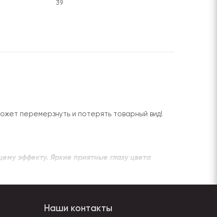
39
может перемерзнуть и потерять товарный вид!
ему эффекту. Яркие приятные глазу цвета
тные (львы, жирафы), маятники, подушки и
тали.
Наши контакты