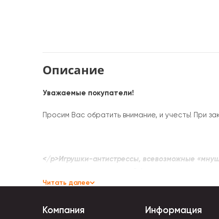
Описание
Уважаемые покупатели!
Просим Вас обратить внимание, и учесть! При за
</p>Игрушки-антистрессы, всевозможные «мнушк
улучшают эмоциональный фон, поднимают настр
Читать далее
В современных вариациях антистресс бывает р
многое другое. Механические устройства имею
Компания
Информация