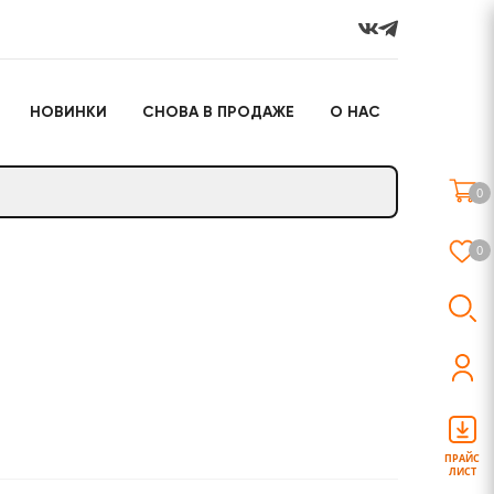
НОВИНКИ
СНОВА В ПРОДАЖЕ
О НАС
го
Настольные игры
Подарочные наборы
(игрушки)
0
Слайм
0
о
Настольные игры
Подарочные наборы
(игрушки)
ПРАЙС
ЛИСТ
Слайм