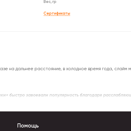
Вес, гр
Сертификаты
казе на дальнее расстояние, в холодное время года, слайм 
и» быстро завоевали популярность благодаря расслабляющ
оение.
азной формы
.
Это геометрические фигуры (мячики, кубы), живо
т разные переключатели, рычажки, кнопки, вращающиеся де
Помощь