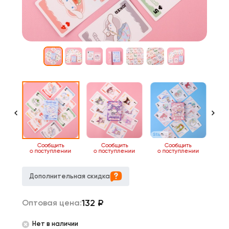
ь
Сообщить
Сообщить
Сообщить
нии
о поступлении
о поступлении
о поступлении
о 
Дополнительная скидка
132
₽
Оптовая цена:
Нет в наличии