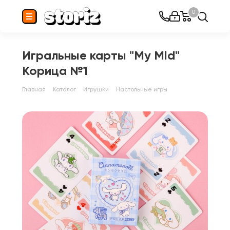
0
Игральные карты "My Mld"
Корица №1
Главная
Каталог
Игрушки
Настольные игры