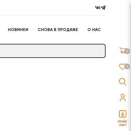
НОВИНКИ
СНОВА В ПРОДАЖЕ
О НАС
го
Настольные игры
Подарочные наборы
(игрушки)
0
Слайм
0
о
Настольные игры
Подарочные наборы
(игрушки)
ПРАЙС
ЛИСТ
Слайм