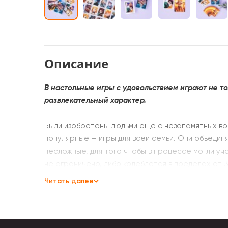
Описание
В настольные игры с удовольствием играют не то
развлекательный характер.
Были изобретены людьми еще с незапамятных вр
популярные — игры для всей семьи. Они объедин
несложные, для того чтобы в процессе могли уч
не ограничено, либо колеблется в пределах от 3
Читать далее
По видам настольные игры бывают:
• Интеллектуальные, которые требуют проявлен
викторины, головоломки.