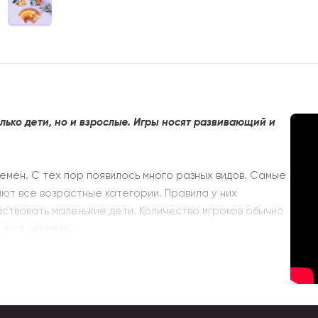
лько дети, но и взрослые. Игры носят развивающий и
емен. С тех пор появилось много разных видов. Самые
яют все возрастные категории. Правила у них
аствовать маленькие дети. Количество игроков обычно
 до 6 человек.
ия умственных способностей, эрудиции. Это различные