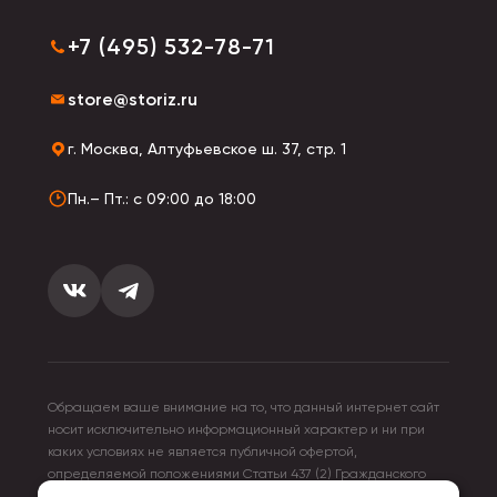
+7 (495) 532-78-71
store@storiz.ru
г. Москва, Алтуфьевское ш. 37, стр. 1
Пн.– Пт.: с 09:00 до 18:00
Обращаем ваше внимание на то, что данный интернет сайт
носит исключительно информационный характер и ни при
каких условиях не является публичной офертой,
определяемой положениями Статьи 437 (2) Гражданского
кодекса Российской Федерации. Для получения подробной