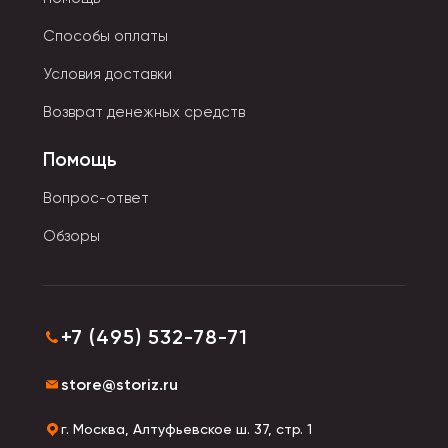
синтетических материалов. Они различны по
Способы оплаты
цвету и фактуре. В качестве наполнителя служит
гипоаллергенное сырье: специальный
Условия доставки
синтетический пух, сенсорные шарики,
Возврат денежных средств
полипропиленовый хлопок.
Помощь
Вопрос-ответ
Обзоры
+7 (495) 532-78-71
store@storiz.ru
г. Москва, Алтуфьевское ш. 37, стр. 1