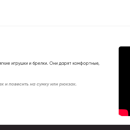
ягкие игрушки и брелки. Они дарят комфортные,
так и повесить на сумку или рюкзак.
кого друга или просто веселым подарком.
ойдет детям от 0 года.