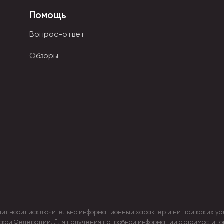
остой способ поднять себе нестроение.
Помощь
иональны.
Вопрос-ответ
ствия острых деталей. Современные виды мягких
материалов. Они различны по цвету и фактуре. В
Обзоры
ырье: специальный синтетический пух, сенсорные
айт носит исключительно информационный характер и ни при каких ус
йской Федерации. Для получения подробной информации о стоимости т