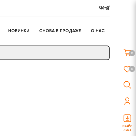
НОВИНКИ
СНОВА В ПРОДАЖЕ
О НАС
го
Настольные игры
Подарочные наборы
(игрушки)
0
Слайм
0
о
Настольные игры
Подарочные наборы
(игрушки)
ПРАЙС
ЛИСТ
Слайм