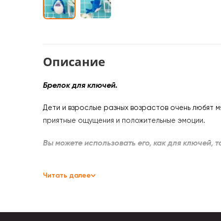
Описание
Брелок для ключей.
Дети и взрослые разных возрастов очень любят м
приятные ощущения и положительные эмоции.
Вы можете использоват
ь его, как для ключей, 
А еще брелок
станет отличным подарком для близ
Читать далее
Мягкий брелок подойдет и взрослым, и детям.
Выполнена из гипоаллергенного материала и под