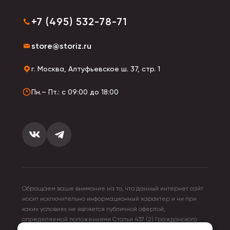
+7 (495) 532-78-71
store@storiz.ru
г. Москва, Алтуфьевское ш. 37, стр. 1
Пн.– Пт.: с 09:00 до 18:00
Обращаем ваше внимание на то, что данный интернет сайт
носит исключительно информационный характер и ни при
каких условиях не является публичной офертой,
определяемой положениями Статьи 437 (2) Гражданского
кодекса Российской Федерации. Для получения подробной